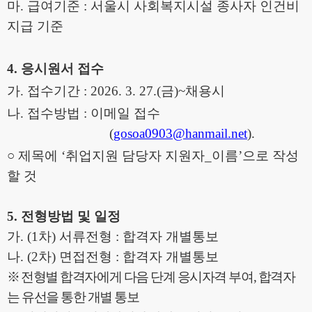
마
.
급여기준
:
서울시 사회복지시설 종사자 인건비
지급 기준
4.
응시원서 접수
가
.
접수기간
: 2026. 3. 27.(
금
)~
채용시
나
.
접수방법
:
이메일 접수
(
gosoa0903@hanmail.net
).
○
제목에
‘
취업지원 담당자 지원자
_
이름
’
으로 작성
할 것
5.
전형방법 및 일정
가
. (1
차
)
서류전형
:
합격자 개별통보
나
. (2
차
)
면접전형
:
합격자 개별통보
※
전형별 합격자에게 다음 단계 응시자격 부여
,
합격자
는 유선을 통한 개별 통보