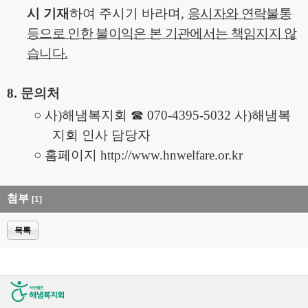
시 기재
하여 주시기 바라며
,
응시자와 연락불통
등으로 인한 불이익은 본 기관에서는 책임지지 않
습니다
.
8.
문의처
○
사
)
해냄복지회
☎
070-4395-5032
사
)
해냄복
지회 인사 담당자
○
홈페이지
http://www.hnwelfare.or.kr
첨부
[1]
목록