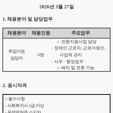
2026
년
3
월
27
일
1.
채용분야 및 담당업무
채용분야
채용인원
주요업무
전환지원사업 담당
-
장애인 근로자
,
근로지원인
,
취업지원
0
명
사업체 관리
담당자
-
사무
·
행정업무
배치 및 전환 가능
2.
응시자격
○
필수사항
-
사회복지사
2
급 이상
-
운전면허증 소지자