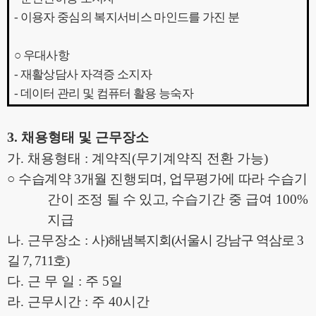
-
이용자 중심의 복지서비스 마인드를 가진 분
○
우대사항
-
재활상담사 자격증 소지자
-
데이터 관리 및 컴퓨터 활용 능숙자
3
.
채용형태 및 근무장소
가
.
채용형태
:
계약직
(
무기계약직 전환 가능
)
○
수습계약
3
개월 진행되며
,
업무평가에 따라 수습기
간이 조정 될 수 있고
,
수습기간 중 급여
100%
지급
나
.
근무장소
:
사
)
해냄복지회
(
서울시 강남구 역삼로
3
길
7, 711
호
)
다
.
근 무 일
:
주
5
일
라
.
근무시간
:
주
40
시간