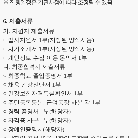
※
진행일정은 기관사정에 따라 조정될 수 있음
6.
제출서류
가
.
지원자 제출서류
○
입사지원서
1
부
(
지정된 양식사용
)
○
자기소개서
1
부
(
지정된 양식사용
)
○
개인정보 수집
·
이용 동의서
1
부
나
.
최종합격자 제출서류
○
최종학교 졸업증명서
1
부
○
채용 건강진단서
1
부
○
건강보험자격득실확인서
1
부
○
주민등록등본
,
급여통장 사본 각
1
부
○
경력 증명서
1
부
(
해당자
)
○
자격증 사본
1
부
(
해당자
)
○
장애인증명서
(
해당자
)