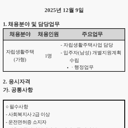
2025
년
12
월
9
일
1.
채용분야 및 담당업무
채용분야
채용인원
주요업무
-
자립생활주택사업 담당
자립생활주택
-
입주자
(
남성
)
개별지원계획
1
명
(
가형
)
수립
·
행정업무
2.
응시자격
가
.
공통사항
○
필수사항
-
사회복지사
2
급 이상
-
운전면허증 소지자