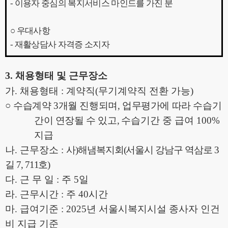
-
이용자 중심의 복지서비스 마인드를 가진 분
○
우대사항
-
재활상담사 자격증 소지자
3
.
채용형태 및 근무장소
가
.
채용형태
:
계약직
(
무기계약직 전환 가능
)
○
수습계약
3
개월 진행되며
,
업무평가에 따라 수습기
간이 연장될 수 있고
,
수습기간 중 급여
100%
지급
나
.
근무장소
:
사
)
해냄복지회
(
서울시 강남구 역삼로
3
길
7, 711
호
)
다
.
근 무 일
:
주
5
일
라
.
근무시간
:
주
40
시간
마
.
급여기준
: 2025
년 서울시복지시설 종사자 인건
비 지급 기준