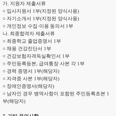
가
.
지원자 제출서류
○
입사지원서
1
부
(
지정된 양식사용
)
○
자기소개서
1
부
(
지정된 양식사용
)
○
개인정보 수집
·
이용 동의서
1
부
나
.
최종합격자 제출서류
○
최종학교 졸업증명서
1
부
○
채용 건강진단서
1
부
○
건강보험자격득실확인서
1
부
○
주민등록등본
,
급여통장 사본 각
1
부
○
경력 증명서
1
부
(
해당자
)
○
자격증 사본
1
부
(
해당자
)
○
장애인증명서
(
해당자
)
○
남자인 경우 병역사항이 포함된 주민등록초본
1
부
(
해당자
)