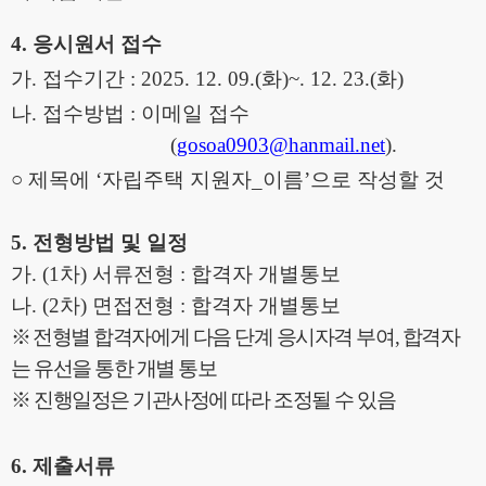
4.
응시원서 접수
가
.
접수기간
: 2025. 12. 09.(
화
)~. 12. 23.(
화
)
나
.
접수방법
:
이메일 접수
(
gosoa0903@hanmail.net
).
○
제목에
‘
자립주택 지원자
_
이름
’
으로 작성할 것
5.
전형방법 및 일정
가
. (1
차
)
서류전형
:
합격자 개별통보
나
. (2
차
)
면접전형
:
합격자 개별통보
※
전형별 합격자에게 다음 단계 응시자격 부여
,
합격자
는 유선을 통한 개별 통보
※
진행일정은 기관사정에 따라 조정될 수 있음
6.
제출서류