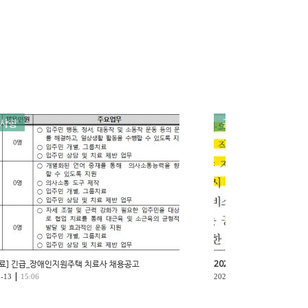
사항
공지사항
료] 긴급_장애인지원주택 치료사 채용공고
2025년 근로지원인 양성교
|
|
0-13
15:06
2025-04-18
18:07