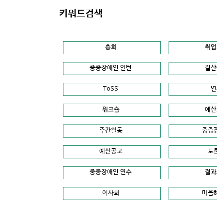
키워드검색
총회
취업
중증장애인 인턴
결산
ToSS
연
워크숍
예산
주간활동
중증
예산공고
토
중증장애인 연수
결과
이사회
마음