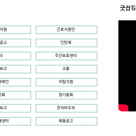
굿잡튜
지원
근로지원인
공고
인턴제
수
주간보호센터
보고
고용
장애인
자립지원
론회
정기총회
보고
전자바우처
해센터
채용공고