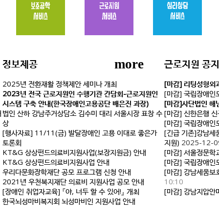
more
정보제공
근로지원 공
2025년 전환재활 정책제안 세미나 개최
[마감] 리팅성형외
2023년 전국 근로지원인 수행기관 간담회-근로지원인
[마감] 국립장애인
시스템 구축 안내(한국장애인고용공단 배은진 과장)
[마감]사단법인 해
채
법인 산하 강남주거상담소 김수미 대리 서울시장 표창 수
[마감] 신한은행 
상
[마감] 국립장애인
[행사자료] 11/11(금) 발달장애인 고용 이대로 좋은가
[긴급 기존]강남세
토론회
지원)
2025-12-0
KT&G 상상펀드의료비지원사업(보장지원금) 안내
[마감] 서울정문학
KT&G 상상펀드의료비지원사업 안내
[마감] 국립장애
우리다문화장학재단 공모 프로그램 신청 안내
[마감] 강남세움보
2021년 우천복지재단 의료비 지원사업 공모 안내
10:10
[장애인 취업자교육] 『야, 너두 할 수 있어!』 개최
[마감] 강남지압안
한국뇌성마비복지회 뇌성마비인 지원사업 안내