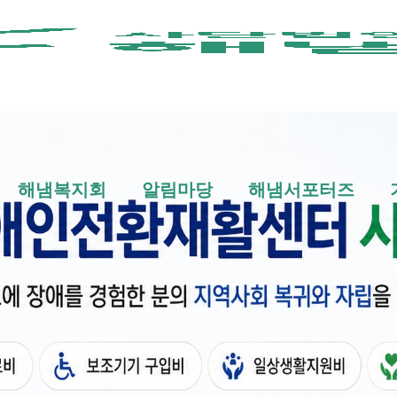
메뉴 건너뛰기
해냄복지회
알림마당
해냄서포터즈