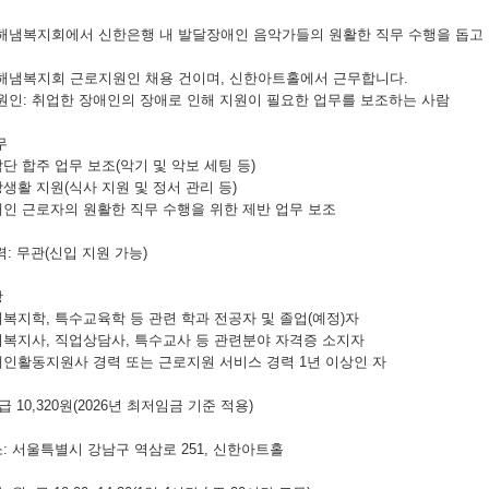
해냄복지회에서 신한은행 내 발달장애인 음악가들의 원활한 직무 수행을 돕고 
해냄복지회 근로지원인 채용 건이며
,
신한아트홀에서 근무합니다
.
원인
:
취업한 장애인의 장애로 인해 지원이 필요한 업무를 보조하는 사람
무
단 합주 업무 보조
(
악기 및 악보 세팅 등
)
상생활 지원
(
식사 지원 및 정서 관리 등
)
인 근로자의 원활한 직무 수행을 위한 제반 업무 보조
력
:
무관
(
신입 지원 가능
)
항
복지학, 특수교육학 등 관련 학과 전공자 및 졸업
(
예정
)
자
복지사, 직업상담사
,
특수교사 등 관련분야 자격증 소지자
인활동지원사 경력 또는 근로지원 서비스 경력
1
년 이상인 자
급
10,320
원
(2026
년 최저임금 기준 적용
)
소
:
서울특별시 강남구 역삼로
251,
신한아트홀