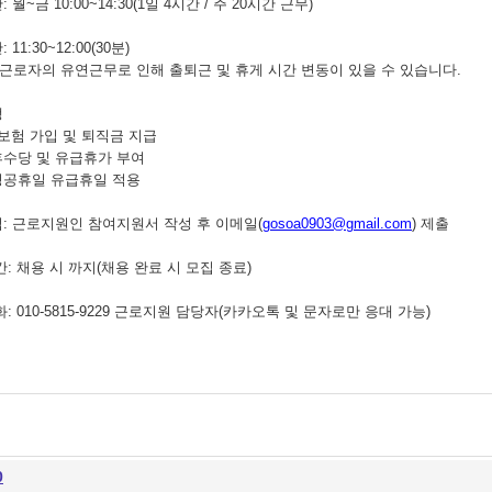
간
:
월
~
금
10:00~14:30(1
일
4
시간
/
주
20
시간 근무
)
간
: 11:30~12:00(30
분
)
근로자의 유연근무로 인해 출퇴근 및 휴게 시간 변동이 있을 수 있습니다
.
생
보험 가입 및 퇴직금 지급
수당 및 유급휴가 부여
정공휴일 유급휴일 적용
법
:
근로지원인 참여지원서 작성 후 이메일
(
gosoa0903@gmail.com
)
제출
간
:
채용 시 까지
(
채용 완료 시 모집 종료
)
화
: 010-5815-9229
근로지원 담당자
(
카카오톡 및 문자로만 응대 가능
)
0