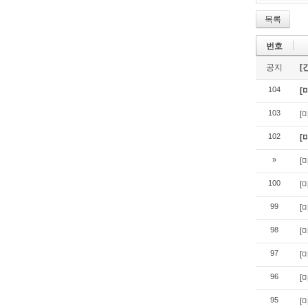
목록
번호
공지
[
104
[
103
[
102
[
»
[
100
[
99
[
98
[
97
[
96
[
95
[