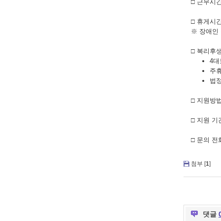
□
근무시
□
휴게시
※
장애인 
□
복리후
4대
주휴
법
□
지원방
□
지원 기
□
문의 전
첨부 [
1
]
댓글