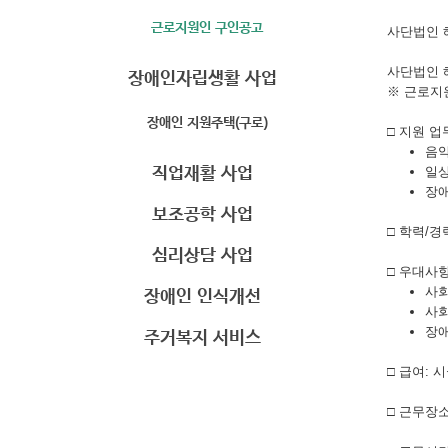
근로지원인 구인공고
사단법인 
사단법인 
장애인자립생활 사업
※
근로지
장애인 지원주택(구로)
□
지원 업
음악
직업재활 사업
일
장애
보조공학 사업
□
학력
/
경
심리상담 사업
□
우대사
장애인 인식개선
사회
사회
주거복지 서비스
장애
□
급여
:
시
□
근무장