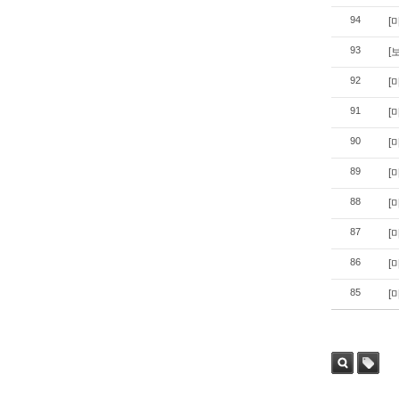
94
[
93
[
92
[
91
[
90
[
89
[
88
[
87
[
86
[
85
[
검색
태그